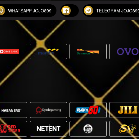
WHATSAPP JOJO899
TELEGRAM JOJO89