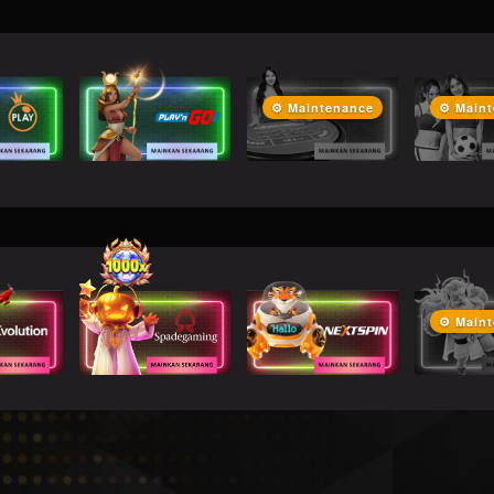
⚙ Maintenance
⚙ Main
⚙ Main