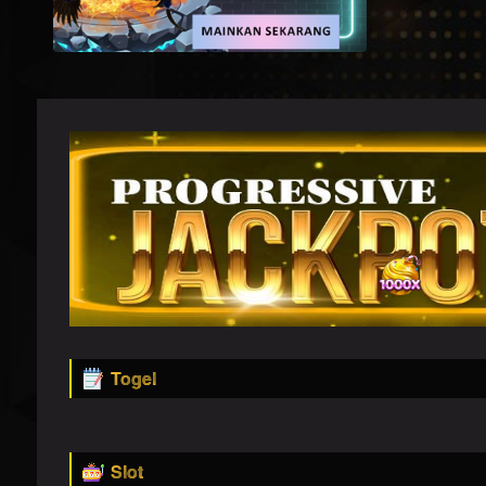
Togel
Slot