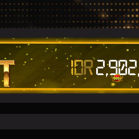
IDR
2,902