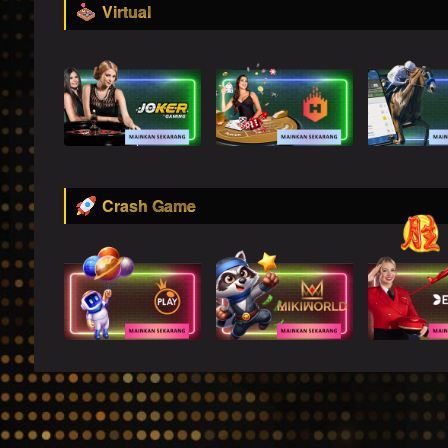
Virtual
Crash Game