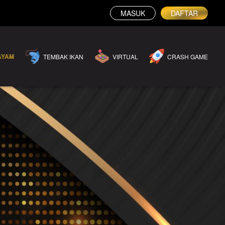
MASUK
DAFTAR
AYAM
TEMBAK IKAN
VIRTUAL
CRASH GAME